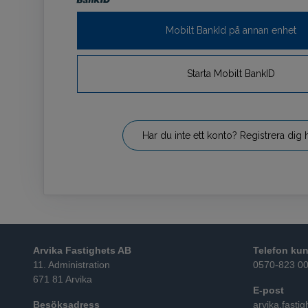
Mobilt BankId på annan enhet
Starta Mobilt BankID
Har du inte ett konto? Registrera dig h
Arvika Fastighets AB
Telefon kun
11. Administration
0570-823 0
671 81 Arvika
E-post
Besöksadress
arvika.fasti