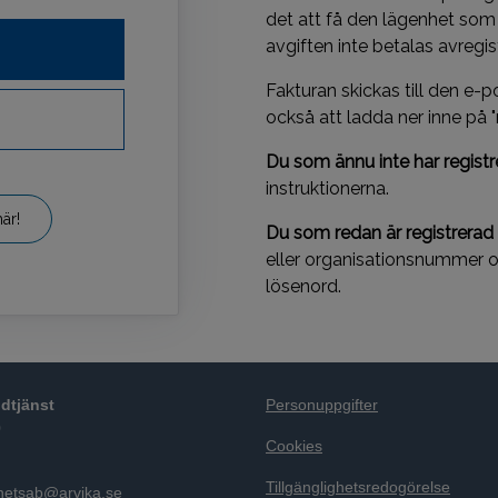
det att få den lägenhet som 
avgiften inte betalas avregi
Fakturan skickas till den e-po
också att ladda ner inne på "
Du som ännu inte har registr
instruktionerna.
är!
Du som redan är registrerad
eller organisationsnummer oc
lösenord.
dtjänst
Personuppgifter
0
Cookies
Tillgänglighetsredogörelse
ghetsab@arvika.se