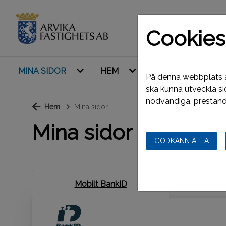
Cookies
MINA SIDOR
HEM
LEDIGT JUST NU
På denna webbplats an
ska kunna utveckla si
nödvändiga, prestand
Hem
Mina sidor
Mina sidor
GODKÄNN ALLA
Mobilt BankID
L