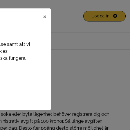
×
Logga in
se samt att vi
ies;
ska fungera.
 Mina sidor!
 söka eller byta lägenhet behöver registrera dig och
ministrativ avgift på 100 kronor. Så länge avgiften
per dag. Desto fler poäng desto större möjlighet är