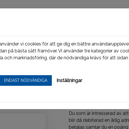
vänder vi cookies för att ge dig en bättre användarupplevel
dan på bästa sätt framöver. Vi använder tre kategorier av cook
a och marknadsföring, där de nödvändiga krävs för att sidan 
Inställningar
ENDAST NÖDVÄNDIGA
Välkommen till
ösenord
Du som är intresserad av att
blir då debiterad en årlig ad
betalas samlar du en poäng 