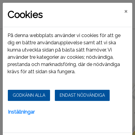
×
Cookies
På denna webbplats använder vi cookies för att ge
Hem
Ledigt just nu
Våra områden
Västra
dig en bättre användarupplevelse samt att vi ska
kunna utveckla sidan på bästa sätt framöver. Vi
Västra
använder tre kategorier av cookies; nödvändiga,
prestanda och marknadsföring, där de nödvändiga
krävs för att sidan ska fungera.
Lediga lägenheter
Fastigheter
GODKÄNN ALLA
ENDAST NÖDVÄNDIGA
Inställningar