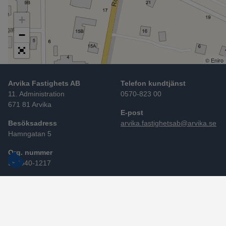
+
−
© Eniro
Arvika Fastighets AB
Telefon kundtjänst
11. Administration
0570-823 00
671 81 Arvika
E-post
Besöksadress
arvika.fastighetsab@arvika.se
Hamngatan 5
Org. nummer
556040-1217
Personuppgifter
Följ oss i sociala medier
Cookies